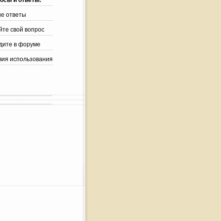
осы и ответы:
ие ответы
йте свой вопрос
дите в форуме
вия использования