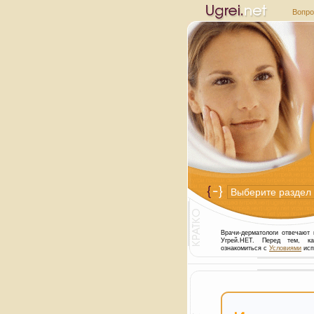
Вопро
Врачи-дерматологи отвечают
Угрей.НЕТ. Перед тем, к
ознакомиться с
Условиями
исп