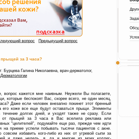
Вопр
Друг
Зада
Обсу
Усло
ледующий вопрос
Предыдущий вопрос
 прыщей за 3 часа?
: Бурцева Галина Николаевна, врач-дерматолог,
 Дерматологии
е, вопрос кажется мне наивным. Неужели Вы полагаете,
щи, которые беспокоят Вас, скорее всего, не один месяц,
часа? Даже если человек внезапно покинет этот бренный
на его коже все еще будут оставаться прыщи. Элементы
 течение долгих дней, и уходят также не сразу. Если
я от прыщей за 3 часа в Вас вселила реклама или
вных "целителей", подумайте еще раз, прежде чем идти
я на приеме успели побывать тысячи пациентов с акне.
 совсем избавить кого-либо из них от угревой сыпи за
ней и даже недель, я, да и многие из моих коллег-