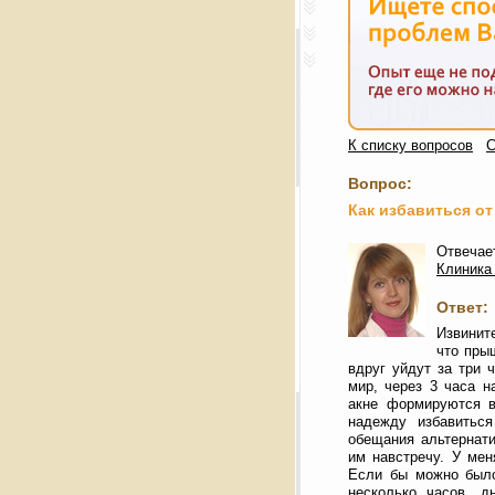
К списку вопросов
С
Вопрос:
Как избавиться от
Отвечает
Клиника
Ответ:
Извинит
что пры
вдруг уйдут за три 
мир, через 3 часа 
акне формируются в
надежду избавитьс
обещания альтернати
им навстречу. У мен
Если бы можно было
несколько часов, д